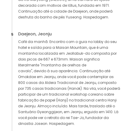
decorada com motivos de lótus, fundada em 1971.
Continuação até a cidade de Daejeon, onde poderá
desfruta do banho de pés Yuseong. Hospedagem.
Daejeon, Jeonju
5
Café da manhã. Encontro com o guia no lobby do seu
hotel e saída para a Maisan Mountain, que é uma
montanha localizada em Jeollabuk-do composta por
dois picos de 667 e 673mm. Maisan significa
literalmente "montanha de orelhas de
cavalo", devido à sua aparência. Continuação até
Omokdae em Jeonju, onde você pode contemplar as
800 casas da Aldeia Tradicional de Jeonju, composto
por 735 casas tradicionais (Hanok). Na vila, você poderá
participar de um tradicional workshop coreano sobre
fabricação de papel (Hanji) no tradicional centro Hanji
de Jeonju. Almoço incluído. Mais tarde, traslado até o
Santuário Gyeonggijeon, em Jeonju, erguido em 1410. Lá
você pode ver o retrato do rei Tae-Jo, fundador da
dinastia Joseon. Hospedagem.