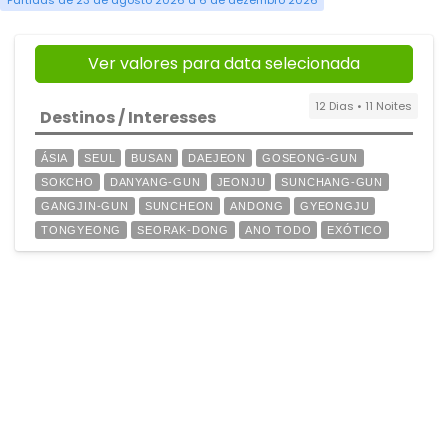
Partidas de 23 de agosto 2026 a 6 de dezembro 2026
Ver valores para data selecionada
12 Dias • 11 Noites
Destinos / Interesses
ÁSIA
SEUL
BUSAN
DAEJEON
GOSEONG-GUN
SOKCHO
DANYANG-GUN
JEONJU
SUNCHANG-GUN
GANGJIN-GUN
SUNCHEON
ANDONG
GYEONGJU
TONGYEONG
SEORAK-DONG
ANO TODO
EXÓTICO