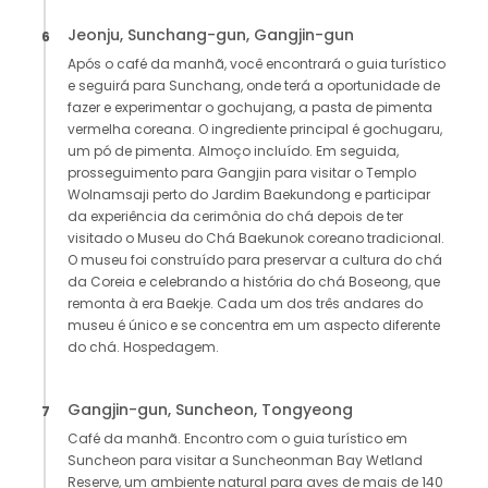
Jeonju, Sunchang-gun, Gangjin-gun
6
Após o café da manhã, você encontrará o guia turístico
e seguirá para Sunchang, onde terá a oportunidade de
fazer e experimentar o gochujang, a pasta de pimenta
vermelha coreana. O ingrediente principal é gochugaru,
um pó de pimenta. Almoço incluído. Em seguida,
prosseguimento para Gangjin para visitar o Templo
Wolnamsaji perto do Jardim Baekundong e participar
da experiência da cerimônia do chá depois de ter
visitado o Museu do Chá Baekunok coreano tradicional.
O museu foi construído para preservar a cultura do chá
da Coreia e celebrando a história do chá Boseong, que
remonta à era Baekje. Cada um dos três andares do
museu é único e se concentra em um aspecto diferente
do chá. Hospedagem.
Gangjin-gun, Suncheon, Tongyeong
7
Café da manhã. Encontro com o guia turístico em
Suncheon para visitar a Suncheonman Bay Wetland
Reserve, um ambiente natural para aves de mais de 140