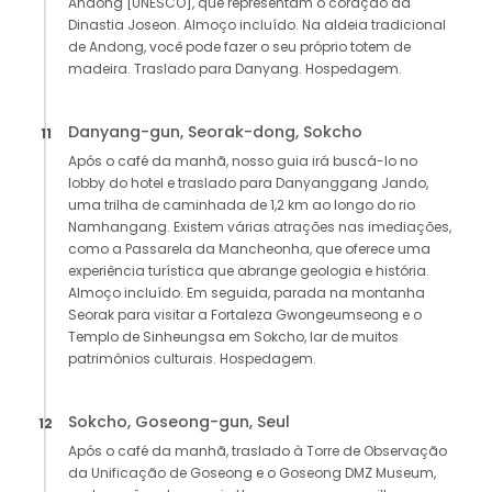
Andong [UNESCO], que representam o coração da
Dinastia Joseon. Almoço incluído. Na aldeia tradicional
de Andong, você pode fazer o seu próprio totem de
madeira. Traslado para Danyang. Hospedagem.
Danyang-gun, Seorak-dong, Sokcho
11
Após o café da manhã, nosso guia irá buscá-lo no
lobby do hotel e traslado para Danyanggang Jando,
uma trilha de caminhada de 1,2 km ao longo do rio
Namhangang. Existem várias atrações nas imediações,
como a Passarela da Mancheonha, que oferece uma
experiência turística que abrange geologia e história.
Almoço incluído. Em seguida, parada na montanha
Seorak para visitar a Fortaleza Gwongeumseong e o
Templo de Sinheungsa em Sokcho, lar de muitos
patrimônios culturais. Hospedagem.
Sokcho, Goseong-gun, Seul
12
Após o café da manhã, traslado à Torre de Observação
da Unificação de Goseong e o Goseong DMZ Museum,