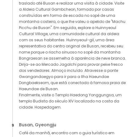
traslado até Busan e realizar uma visita à cidade. Visite
a Aldeia Cultural Gambcheon, formado por casas
construídas em forma de escada no sopé de uma
montanha costeira, o que lhe valeu o apelido de "Machu
Picchu de Busan". Em seguida, explore a Huinnyeoul
Cultural Village, uma comunidade cultural da aldeia
com os seus habitantes. Huinnyeoul-gil, uma área
representativa do centro original de Busan, recebeu seu
nome porque o riacho sinuoso no sopé da montanha
Bongraesan se assemelha à aparência de neve branca.
Dirija-se ao Mercado Jagalchi para provar peixe fresco
dos vendedores. Almoço incluído. Atravesse a ponte
Gwangandaegyo para ir para a Ilha Haeundae
Dongbaekseom, que está conectado à famosa praia de
Haeundae de Busan.
Finalmente, visite o Templo Haedong Yonggungsa, um
templo Budista do século XIV localizado na costa da
cidade. Hospedagem.
Busan, Gyeongju
9
Café da manhã, encontro com o guia turístico em