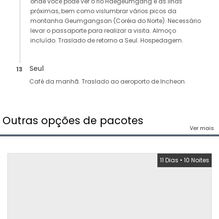
onde você pode ver o rio Haegeumgang e as ilhas
próximas, bem como vislumbrar vários picos da
montanha Geumgangsan (Coréia do Norte). Necessário
levar o passaporte para realizar a visita. Almoço
incluído. Traslado de retorno a Seul. Hospedagem.
Seul
13
Café da manhã. Traslado ao aeroporto de Incheon.
Outras opções de pacotes
Ver mais
11 Dias
•
10 Noites