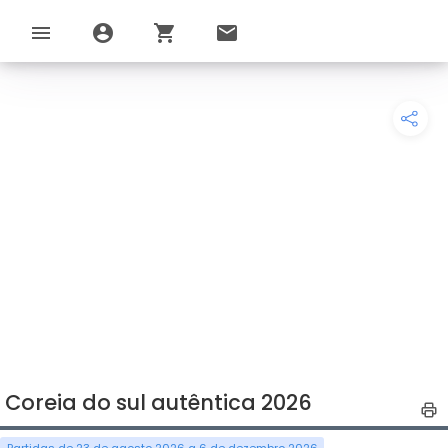
menu
account_circle
shopping_cart
email
Coreia do sul autêntica 2026