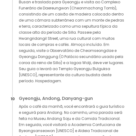
Busan e traslado para Gyeongju e visita ao Complexo
Funerário de Daereungwon (Cheonmachong Tomb),
consistindo de um caixão de madeira colocado dentro
de uma câmara subterrânea com um monte de pedras
e terra, caracterizado como uma sepultura típica da
classe alta do período de Silla. Passeie pela
Hwangridangil Street, uma rua cultural com muitos
locais de compras e cafés. Almoço incluído. Em
seguida, visite o Observatório de Cheomseongdae e
Gyeongju Donggung (O Palácio secundário usado pela
coroa do reino de Silla) e a lagoa Wolji, deve ver lugares.
Seu guia o levará ao Templo Gyeongju Bulguksa
[UNESCO], representante da cultura budista deste
período. Hospedagem.
Gyeongju, Andong, Danyang-gun
10
Após o café da manhã, você encontrará o guia turístico
e seguirá para Andong. No caminho, uma parada será
feita no Museu Andong Soju e da Comida Tradicional.
Em seguida, você visitará a Academia Confuciana de
Byeongsanseowon [UNESCO] e Aldeia Tradicional de