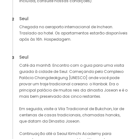
incluída, consulte nossas condições).
Seul
2
Chegada no aeroporto internacional de Incheon.
Traslado ao hotel. Os apartamentos estarão disponíveis
após às 16h. Hospedagem.
Seul
3
Café da manhã. Encontro com o guia para uma visita
guiada à cidade de Seul. Começando pelo Complexo
Palácio Changdeokgung [UNESCO] onde você pode
provar um traje tradicional coreano: o Hanbok. Era o
principal palácio de muitos reis da dinastia Joseon e é o
mais bem preservado dos cinco restantes.
Em seguida, visite a Vila Tradicional de Bukchon, lar de
centenas de casas tradicionais, chamadas hanoks,
que datam da Dinastia Joseon.
Continuação até a Seoul Kimchi Academy para