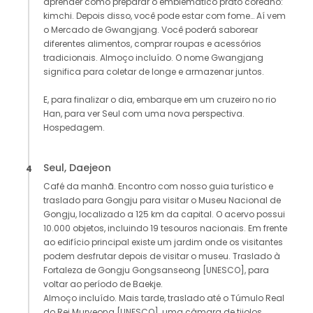
aprender como preparar o emblemático prato coreano:
kimchi. Depois disso, você pode estar com fome… Aí vem
o Mercado de Gwangjang. Você poderá saborear
diferentes alimentos, comprar roupas e acessórios
tradicionais. Almoço incluído. O nome Gwangjang
significa para coletar de longe e armazenar juntos.
E, para finalizar o dia, embarque em um cruzeiro no rio
Han, para ver Seul com uma nova perspectiva.
Hospedagem.
Seul, Daejeon
4
Café da manhã. Encontro com nosso guia turístico e
traslado para Gongju para visitar o Museu Nacional de
Gongju, localizado a 125 km da capital. O acervo possui
10.000 objetos, incluindo 19 tesouros nacionais. Em frente
ao edifício principal existe um jardim onde os visitantes
podem desfrutar depois de visitar o museu. Traslado à
Fortaleza de Gongju Gongsanseong [UNESCO], para
voltar ao período de Baekje.
Almoço incluído. Mais tarde, traslado até o Túmulo Real
do Rei Muryeong [UNESCO], uma câmara de tijolos