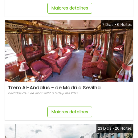
Maiores detalhes
7 Dias
•
6 Noites
Trem Al-Andalus - de Madri a Sevilha
Partidas de 5 de abril 2027 a 5 de julho 2027
Maiores detalhes
23 Dias
•
20 Noites