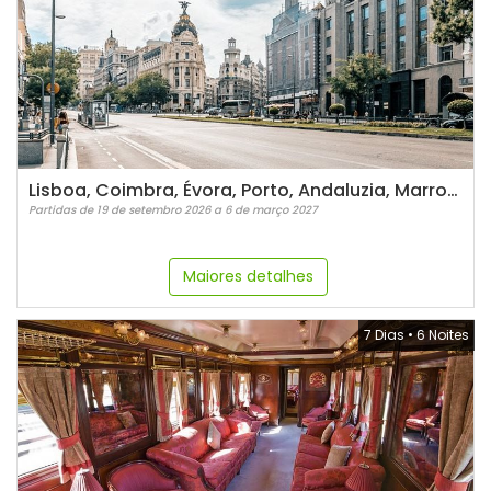
Lisboa, Coimbra, Évora, Porto, Andaluzia, Marrocos e Madri - 21 dias
Partidas de 19 de setembro 2026 a 6 de março 2027
Maiores detalhes
7 Dias
•
6 Noites