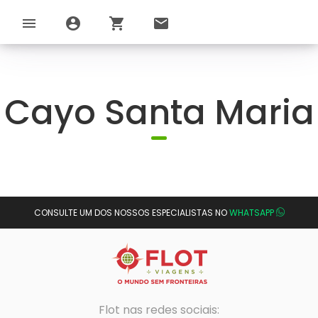
menu
account_circle
shopping_cart
email
Cayo Santa Maria
CONSULTE UM DOS NOSSOS ESPECIALISTAS NO
WHATSAPP
Flot nas redes sociais: