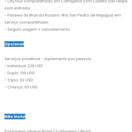
- City tour compartilhado em Cartagena com Castillo San Felipe
com entrada.
- Passeio às Ilhas do Rosário: Ilha San Pedro de Majagua em
serviço compartilhado.
- Seguro viagem + cancelamento.
Opcional
Serviços privativos - suplemento por pessoa:
- Individual: 229 USD
- Duplo: 100 USD
- Triplo: 93 USD
- Criança: 63 USD
Não Inclui
Passagens aéreas Brasil / Cartagena / Brasil;