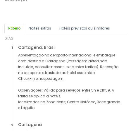
Roteiro
Noites extras
Hotéis previstos ou similares
DIAS
Cartagena, Brasil
1
Apresentação no aeroporto internacional e embarque
com destino a Cartagena (Passagem aérea não
incluída, consulte nossas excelentes tarifas). Recepção
no aeroporto e traslado ao hotel escolhido.
Check-in e hospedagem.
Observações: Válido para serviços entre 5h e 21h59. A
tarifa se aplica a hotéis
localizados na Zona Norte, Centro Histórico, Bocagrande
e Laguito.
Cartagena
2