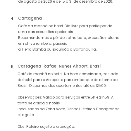
de agosto de 2026 e de 15 a 31 de dezembro de 2026.
Cartagena
4
Café da manhã no hotel. Dia livre para participar de
uma das excursões opcionais.
Recomendamos o pôr do sol na baía, excursão noturna
em chiva rumbera, passeio
a Tierra Bomba ou excursão a Barranquilla.
Cartagena-Rafael Nunez Airport, Brasil
5
Café da manhã no hotel. Na hora combinada, traslado
do hotel para o Aeroporto para embarque de retorno ao
Brasil. Dispomos dos apartamentos até as 12h00.
Observações: Válido para serviços entre 5h e 21h59. A
tarifa se aplica a hotéis
localizados na Zona Norte, Centro Histórico, Bocagrande
e Laguito.
Obs: Roteiro, sujeito a alteração.