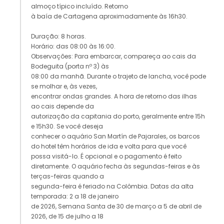
almoço típico incluído. Retorno
à baía de Cartagena aproximadamente às 16h30.
Duração: 8 horas.
Horário: das 08:00 às 16:00.
Observações: Para embarcar, compareça ao cais da
Bodeguita (porta nº 3) às
08:00 da manhã. Durante o trajeto de lancha, você pode
se molhar e, às vezes,
encontrar ondas grandes. A hora de retorno das ilhas
ao cais depende da
autorização da capitania do porto, geralmente entre 15h
e 15h30. Se você deseja
conhecer o aquário San Martín de Pajarales, os barcos
do hotel têm horários de ida e volta para que você
possa visitá-lo. É opcional e o pagamento é feito
diretamente. O aquário fecha às segundas-feiras e às
terças-feiras quando a
segunda-feira é feriado na Colômbia. Datas da alta
temporada: 2 a 18 de janeiro
de 2026, Semana Santa de 30 de março a 5 de abril de
2026, de 15 de julho a 18