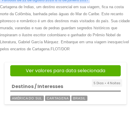
Partidas de 22 de agosto 2026 a 15 de janeiro 2027
Cartagena de Indias, um destino essencial em sua viagem, fica na costa
norte da Colômbia, banhada pelas águas do Mar do Caribe. Este recanto
pitoresco e romântico é um dos destinos mais visitados do país. Sua cidade
murada, varandas e ruas de pedras guardam segredos históricos que
inspiraram o ilustre escritor colombiano e ganhador do Prêmio Nobel de
Literatura, Gabriel García Márquez. Embarque em uma viagem inesquecível
pelos encantos de Cartagena.FLOT/DOR
Ver valores para data selecionada
5 Dias • 4 Noites
Destinos / Interesses
AMÉRICA DO SUL
CARTAGENA
BRASIL