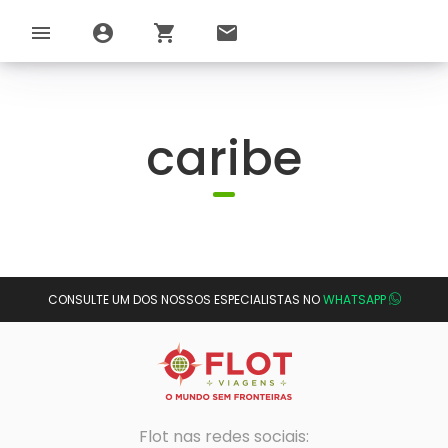
menu
account_circle
shopping_cart
email
caribe
CONSULTE UM DOS NOSSOS ESPECIALISTAS NO
WHATSAPP
Flot nas redes sociais: