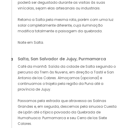
poderá ser degustado durante as visitas às suas
vinícolas, sejam elas artesanais ou industriais.
Retorno a Salta pela mesma rota, porém com uma luz
solar completamente diferente, cuja iluminação
modifica totalmente a paisagem da quebrada.
Noite em Salta.
Salta, San Salvador de Jujuy, Purmamarca
3
Café da manhã. Saída da cidade de Salta seguindo o
percurso do Trem às Nuvens, em direção a Tastil e San
Antonio de los Cobres. Almoçamos (opcional) e
continuamos o trajeto pela região da Puna até a
província de Jujuy.
Passamos pela estrada que atravessa as Salinas
Grandes e, em seguida, descemos pela sinuosa Cuesta
de Lipán até o típico povoado da Quebrada de
Humahuaca: Purmamarca e seu Cerro de los Siete
Colores.