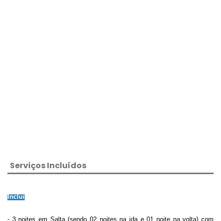
Serviços Incluídos
Inclui
- 3 noites em Salta (sendo 02 noites na ida e 01 noite na volta) com