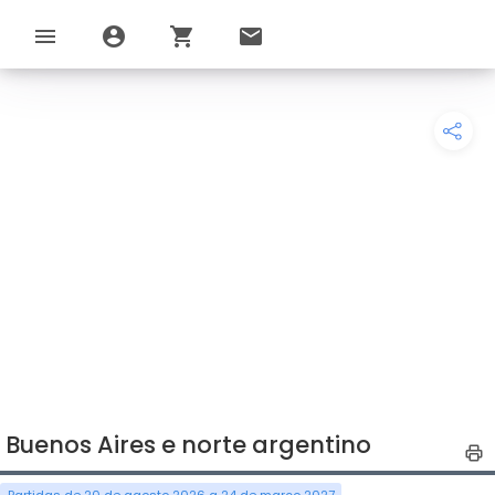
menu
account_circle
shopping_cart
email
Buenos Aires e norte argentino