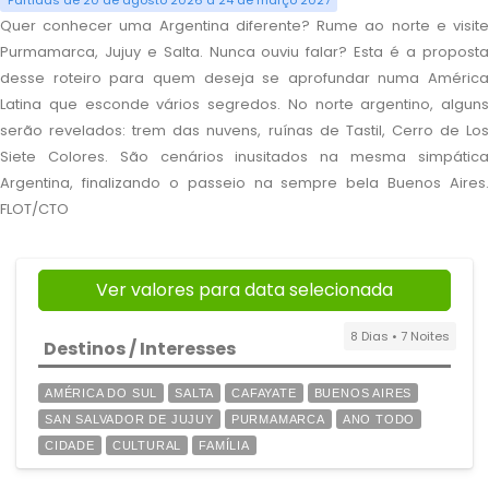
Partidas de 20 de agosto 2026 a 24 de março 2027
Quer conhecer uma Argentina diferente? Rume ao norte e visite
Purmamarca, Jujuy e Salta. Nunca ouviu falar? Esta é a proposta
desse roteiro para quem deseja se aprofundar numa América
Latina que esconde vários segredos. No norte argentino, alguns
serão revelados: trem das nuvens, ruínas de Tastil, Cerro de Los
Siete Colores. São cenários inusitados na mesma simpática
Argentina, finalizando o passeio na sempre bela Buenos Aires.
FLOT/CTO
Ver valores para data selecionada
8 Dias • 7 Noites
Destinos / Interesses
AMÉRICA DO SUL
SALTA
CAFAYATE
BUENOS AIRES
SAN SALVADOR DE JUJUY
PURMAMARCA
ANO TODO
CIDADE
CULTURAL
FAMÍLIA