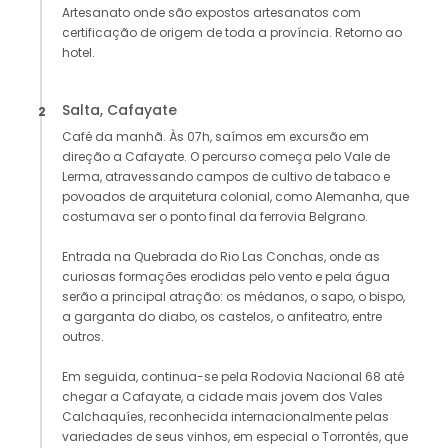
Artesanato onde são expostos artesanatos com
certificação de origem de toda a província. Retorno ao
hotel.
Salta, Cafayate
2
Café da manhã. Às 07h, saímos em excursão em
direção a Cafayate. O percurso começa pelo Vale de
Lerma, atravessando campos de cultivo de tabaco e
povoados de arquitetura colonial, como Alemanha, que
costumava ser o ponto final da ferrovia Belgrano.
Entrada na Quebrada do Rio Las Conchas, onde as
curiosas formações erodidas pelo vento e pela água
serão a principal atração: os médanos, o sapo, o bispo,
a garganta do diabo, os castelos, o anfiteatro, entre
outros.
Em seguida, continua-se pela Rodovia Nacional 68 até
chegar a Cafayate, a cidade mais jovem dos Vales
Calchaquíes, reconhecida internacionalmente pelas
variedades de seus vinhos, em especial o Torrontés, que