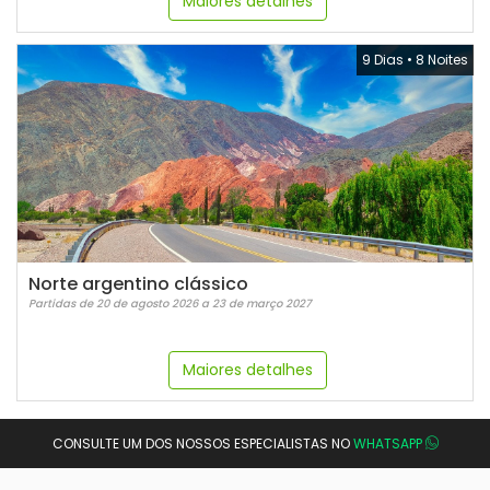
Maiores detalhes
9 Dias
•
8 Noites
Norte argentino clássico
Partidas de 20 de agosto 2026 a 23 de março 2027
Maiores detalhes
CONSULTE UM DOS NOSSOS ESPECIALISTAS NO
WHATSAPP