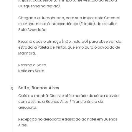
Anjos Arcabuzeiros (um importante vestígio da escola
Cuzquenha na região).
Chegada a Humahuaca, com sua importante Catedral
e o Monumento à Independência (El Indio), do escultor
Soto Avendaño.
Retorno após o almoço (não incluído) para observar, da
estrada, a Paleta del Pintor, que emoldura o povoado de
Maimará.
Retorno a Salta.
Noite em Salta.
Salta, Buenos Aires
5
Café da manhã. Dia livre até o horário de sáida do vôo
com destino a Buenos Aires / Transferência de
aeroporto.
Recepção no aeroporto e traslado ao hotel em Buenos
Aires.