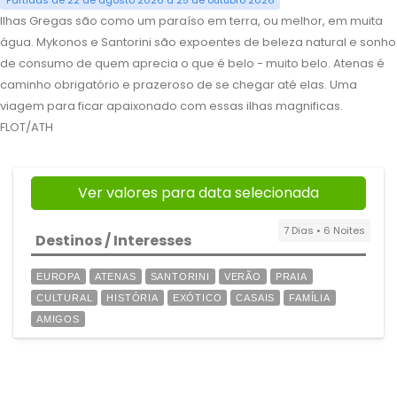
Partidas de 22 de agosto 2026 a 25 de outubro 2026
Ilhas Gregas são como um paraíso em terra, ou melhor, em muita
água. Mykonos e Santorini são expoentes de beleza natural e sonho
de consumo de quem aprecia o que é belo - muito belo. Atenas é
caminho obrigatório e prazeroso de se chegar até elas. Uma
viagem para ficar apaixonado com essas ilhas magnificas.
FLOT/ATH
Ver valores para data selecionada
7 Dias • 6 Noites
Destinos / Interesses
EUROPA
ATENAS
SANTORINI
VERÃO
PRAIA
CULTURAL
HISTÓRIA
EXÓTICO
CASAIS
FAMÍLIA
AMIGOS