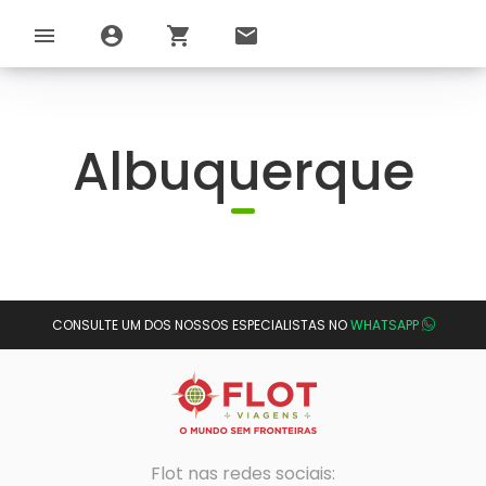
menu
account_circle
shopping_cart
email
Albuquerque
CONSULTE UM DOS NOSSOS ESPECIALISTAS NO
WHATSAPP
Flot nas redes sociais: