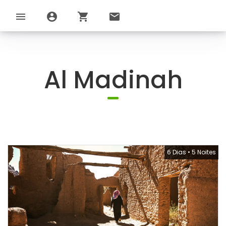
menu
account_circle
shopping_cart
email
Al Madinah
6 Dias
•
5 Noites