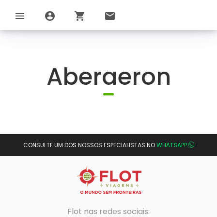
menu
account_circle
shopping_cart
email
Aberaeron
CONSULTE UM DOS NOSSOS ESPECIALISTAS NO
WHATSAPP
Flot nas redes sociais: