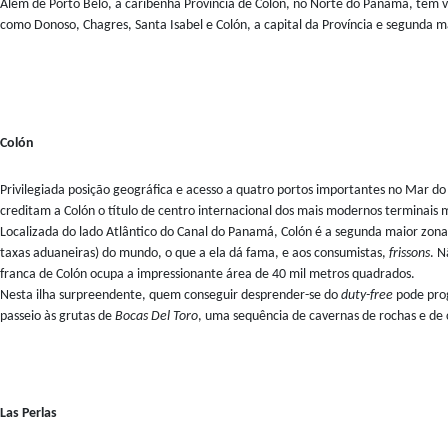
Além de Porto Belo, a caribenha Província de Colón, no Norte do Panamá, tem vár
como Donoso, Chagres, Santa Isabel e Colón, a capital da Província e segunda ma
Colón
Privilegiada posição geográfica e acesso a quatro portos importantes no Mar do
creditam a Colón o título de centro internacional dos mais modernos terminais 
Localizada do lado Atlântico do Canal do Panamá, Colón é a segunda maior zon
taxas aduaneiras) do mundo, o que a ela dá fama, e aos consumistas,
frissons
. N
franca de Colón ocupa a impressionante área de 40 mil metros quadrados.
Nesta ilha surpreendente, quem conseguir desprender-se do
duty-free
pode pro
passeio às grutas de
Bocas Del Toro
, uma sequência de cavernas de rochas e de 
Las Perlas