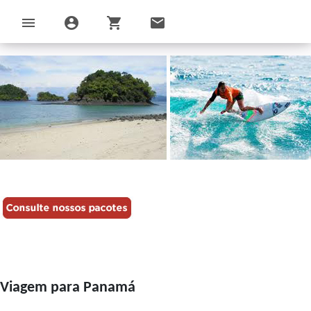
menu
account_circle
shopping_cart
email
Viagem para Panamá