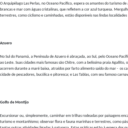
O Arquipélago Las Perlas, no Oceano Pacífico, espera os amantes do turismo de
brancas e mar com águas cristalinas, que refletem a cor azul turquesa. Mergul
terrestres, como ciclismo e caminhadas, estão disponíveis nas lindas localidades
Azuero
No Sul do Panamá, a Península de Azuero é abraçada, ao Sul, pelo Oceano Pacíf
ao Leste. Suas cidades mais famosas são Chitre, com a belíssima praia Agallito, 
acorrem durante a maré baixa, atraídos por farto alimento saído do mar - os c
cidade de pescadores, bucólica e pitoresca; e Las Tablas, com seu famoso carnava
Golfo de Montijo
Excursionar ou, simplesmente, caminhar em trilhas rodeadas por paisagens enca
turismo e montanhismo; observar flora e fauna marinhas e terrestres, como páss
tantas outras atividades ligadas à natureza. Estas práticas estão à espera dos 