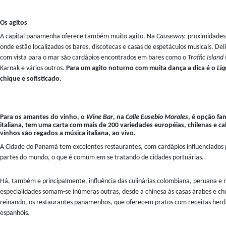
Os agitos
A capital panamenha oferece também muito agito. Na
Causeway,
proximidades
onde estão localizados os bares, discotecas e casas de espetáculos musicais. Del
com vista para o mar são cardápios encontrados em bares como o
Traffic Island
Karnak e vários outros.
Para um agito noturno com muita dança a dica é o
Liq
chique e sofisticado.
Para os amantes do vinho, o
Wine Bar
, na
Calle Eusebio Morales
, é opção fa
italiana, tem uma carta com mais de 200 variedades européias, chilenas e ca
vinhos são regados a música italiana, ao vivo.
A Cidade do Panamá tem excelentes restaurantes, com cardápios influenciados p
partes do mundo, o que é comum em se tratando de cidades portuárias.
Há, também e principalmente, influência das culinárias colombiana, peruana e
especialidades somam-se inúmeras outras, desde a chinesa às casas árabes e chu
reinando, os restaurantes panamenhos, que oferecem pratos com receitas herda
espanhóis.