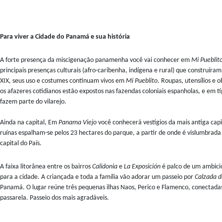
Para viver a Cidade do Panamá e sua história
A forte presença da miscigenação panamenha você vai conhecer em
Mi Pueblit
principais presenças culturais (afro-caribenha, indígena e rural) que construíram
XIX, seus uso e costumes continuam vivos em
Mi Pueblito
. Roupas, utensílios e 
os afazeres cotidianos estão expostos nas fazendas coloniais espanholas, e em t
fazem parte do vilarejo.
Ainda na capital, Em
Panama Viejo
você conhecerá vestígios da mais antiga capi
ruínas espalham-se pelos 23 hectares do parque, a partir de onde é vislumbrad
capital do País.
A faixa litorânea entre os bairros
Calidonia
e
La Exposición
é palco de um ambici
para a cidade. A criançada e toda a família vão adorar um passeio por
Calzada d
Panamá. O lugar reúne três pequenas ilhas Naos, Perico e Flamenco, conectad
passarela. Passeio dos mais agradáveis.