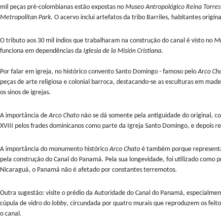
mil peças pré-colombianas estão expostas no
Museo Antropológico Reina Torres
Metropolitan Park.
O acervo inclui artefatos da tribo Barriles, habitantes origi
O tributo aos 30 mil índios que trabalharam na construção do canal é visto no
Mu
funciona em dependências da
Iglesia de la Misión Cristiana.
Por falar em igreja, no histórico convento Santo Domingo - famoso pelo
Arco Ch
peças de arte religiosa e colonial barroca, destacando-se as esculturas em madei
os sinos de igrejas.
A importância de
Arco Chato
não se dá somente pela antiguidade do original, c
XVIII pelos frades dominicanos como parte da Igreja Santo Domingo, e depois r
A importância do monumento histórico
Arco Chato
é também porque representa
pela construção do Canal do Panamá. Pela sua longevidade, foi utilizado como p
Nicaraguá, o Panamá não é afetado por constantes terremotos.
Outra sugestão: visite o prédio da Autoridade do Canal do Panamá, especialmen
cúpula de vidro do
lobby
, circundada por quatro murais que reproduzem os feit
o canal.