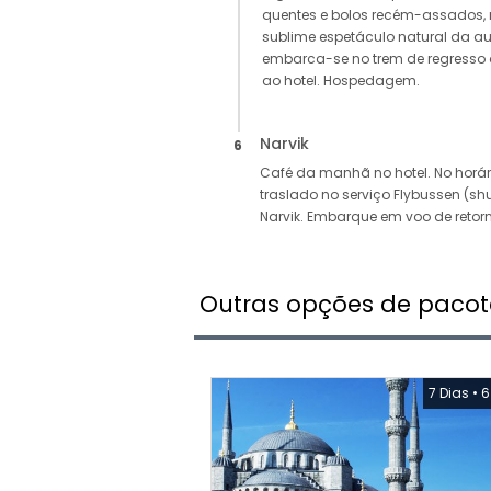
quentes e bolos recém-assados, n
sublime espetáculo natural da aur
embarca-se no trem de regresso 
ao hotel. Hospedagem.
Narvik
6
Café da manhã no hotel. No horár
traslado no serviço Flybussen (sh
Narvik. Embarque em voo de retorn
Outras opções de pacot
7 Dias
•
6