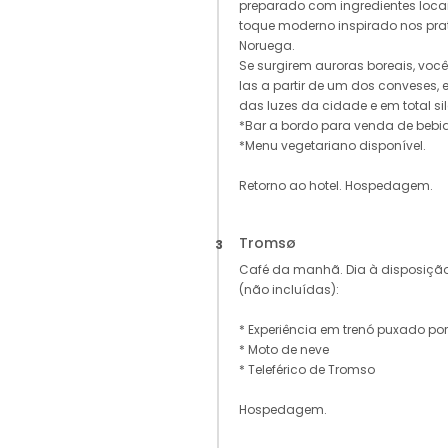
preparado com ingredientes locai
toque moderno inspirado nos prat
Noruega.
Se surgirem auroras boreais, voc
las a partir de um dos conveses, 
das luzes da cidade e em total sil
*Bar a bordo para venda de bebid
*Menu vegetariano disponível.
Retorno ao hotel. Hospedagem.
Tromsø
3
Café da manhã. Dia à disposição
(não incluídas):
* Experiência em trenó puxado po
* Moto de neve
* Teleférico de Tromso
Hospedagem.