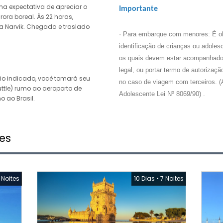
a expectativa de apreciar o
Importante
ora boreal. Às 22 horas,
a Narvik. Chegada e traslado
· Para embarque com menores: É ob
identificação de crianças ou adole
os quais devem estar acompanhados
legal, ou portar termo de autorizaç
io indicado, você tomará seu
no caso de viagem com terceiros. (A
uttle) rumo ao aeroporto de
Adolescente Lei Nº 8069/90) .
o ao Brasil.
es
 Noites
10 Dias
•
7 Noites