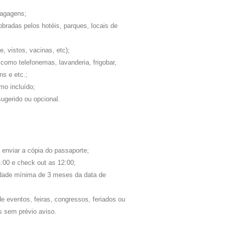
bagagens;
bradas pelos hotéis, parques, locais de
 vistos, vacinas, etc);
 como telefonemas, lavanderia, frigobar,
ns e etc.;
mo incluído;
ugerido ou opcional.
á enviar a cópia do passaporte;
4:00 e check out as 12:00;
idade mínima de 3 meses da data de
de eventos, feiras, congressos, feriados ou
es sem prévio aviso.