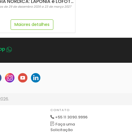
MAGIA NÓRDICA: LAPONIA e LOFOTEN (com o Arctic Train)
as de 29 de dezembro 2026 a 23 de março 2027
Maiores detalhes
PP
2026.
CONTATO
+55 11 3090.9996
Faça uma
Solicitação