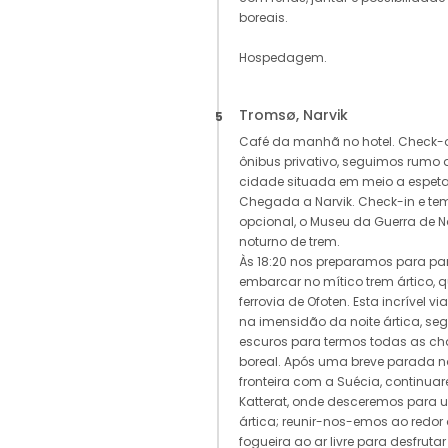
boreais.
Hospedagem.
Tromsø, Narvik
5
Café da manhã no hotel. Check-
ônibus privativo, seguimos rumo
cidade situada em meio a espeta
Chegada a Narvik. Check-in e temp
opcional, o Museu da Guerra de Na
noturno de trem.
Às 18:20 nos preparamos para par
embarcar no mítico trem ártico, q
ferrovia de Ofoten. Esta incrível 
na imensidão da noite ártica, se
escuros para termos todas as ch
boreal. Após uma breve parada na 
fronteira com a Suécia, continua
Katterat, onde desceremos para u
ártica; reunir-nos-emos ao red
fogueira ao ar livre para desfruta