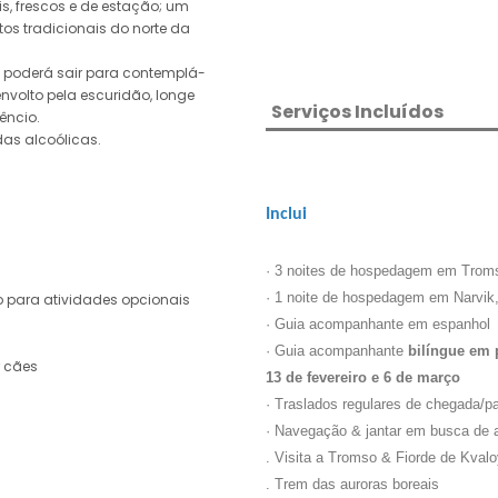
s, frescos e de estação; um
os tradicionais do norte da
ê poderá sair para contemplá-
envolto pela escuridão, longe
Serviços Incluídos
êncio.
as alcoólicas.
Inclui
· 3 noites de hospedagem em Trom
· 1 noite de hospedagem em Narvik
 para atividades opcionais
· Guia acompanhante em espanhol
· Guia acompanhante
bilíngue em 
r cães
13 de fevereiro e 6 de março
· Traslados regulares de chegada/pa
· Navegação & jantar em busca de a
. Visita a Tromso & Fiorde de Kvalo
. Trem das auroras boreais