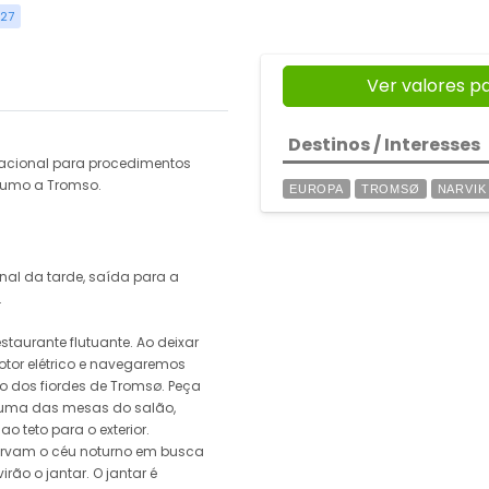
027
Ver valores p
Destinos / Interesses
nacional para procedimentos
rumo a Tromso.
EUROPA
TROMSØ
NARVIK
nal da tarde, saída para a
.
staurante flutuante. Ao deixar
otor elétrico e navegaremos
o dos fiordes de Tromsø. Peça
uma das mesas do salão,
 teto para o exterior.
ervam o céu noturno em busca
irão o jantar. O jantar é