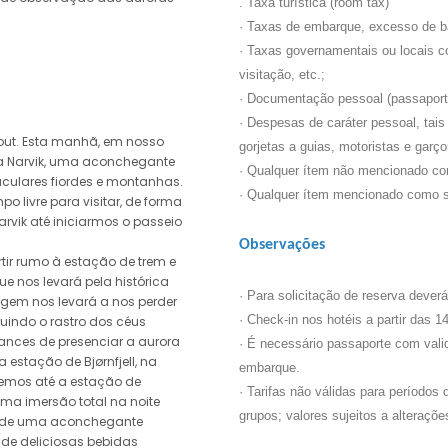
. Taxa turística (room tax)
· Taxas de embarque, excesso de 
· Taxas governamentais ou locais co
visitação, etc.;
· Documentação pessoal (passaporte,
· Despesas de caráter pessoal, tais
out. Esta manhã, em nosso
gorjetas a guias, motoristas e garço
 a Narvik, uma aconchegante
· Qualquer ítem não mencionado co
culares fiordes e montanhas.
· Qualquer ítem mencionado como s
o livre para visitar, de forma
rvik até iniciarmos o passeio
Observações
tir rumo à estação de trem e
ue nos levará pela histórica
· Para solicitação de reserva dever
viagem nos levará a nos perder
· Check-in nos hotéis a partir das 1
guindo o rastro dos céus
ances de presenciar a aurora
· É necessário passaporte com val
estação de Bjørnfjell, na
embarque.
remos até a estação de
· Tarifas não válidas para períodos 
ma imersão total na noite
grupos; valores sujeitos a alteraçõ
or de uma aconchegante
r de deliciosas bebidas