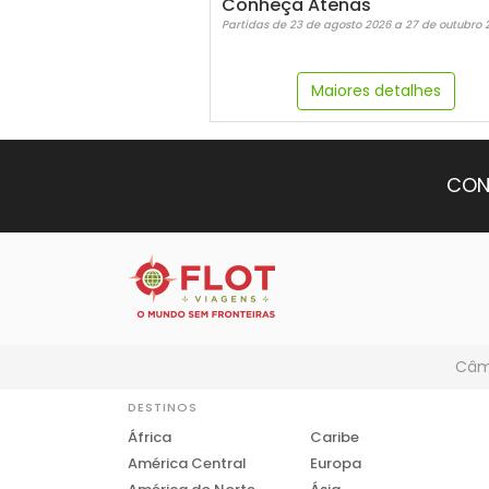
Conheça Atenas
Partidas de 23 de agosto 2026 a 27 de outubro 
Maiores detalhes
CON
Câmb
DESTINOS
África
Caribe
América Central
Europa