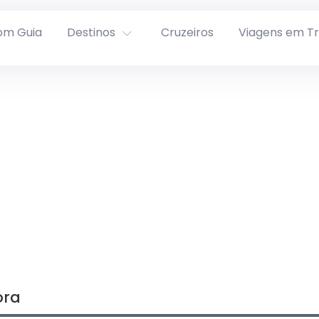
om Guia
Destinos
Cruzeiros
Viagens em T
ora