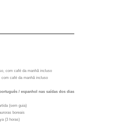
so, com café da manhã incluso
, com café da manhã incluso
português / espanhol nas saídas dos dias
rtida (sem guia)
uroras boreais
ya (3 horas)