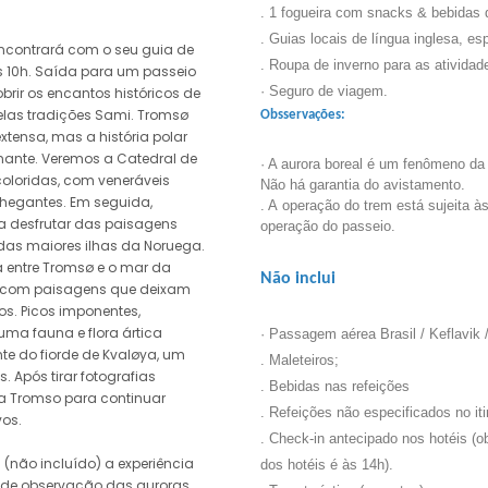
. 1 fogueira com snacks & bebidas 
. Guias locais de língua inglesa, es
ncontrará com o seu guia de
. Roupa de inverno para as ativida
 10h. Saída para um passeio
· Seguro de viagem.
rir os encantos históricos de
as tradições Sami. Tromsø
Obsservações:
extensa, mas a história polar
ante. Veremos a Catedral de
· A aurora boreal é um fenômeno da 
oloridas, com veneráveis
Não há garantia do avistamento.
hegantes. Em seguida,
. A operação do trem está sujeita 
ra desfrutar das paisagens
operação do passeio.
as maiores ilhas da Noruega.
a entre Tromsø e o mar da
Não inclui
a com paisagens que deixam
os. Picos imponentes,
uma fauna e flora ártica
· Passagem aérea Brasil / Keflavik /
e do fiorde de Kvaløya, um
. Maleteiros;
 Após tirar fotografias
. Bebidas nas refeições
 a Tromso para continuar
. Refeições não especificados no iti
vos.
. Check-in antecipado nos hotéis (o
 (não incluído) a experiência
dos hotéis é às 14h).
e de observação das auroras