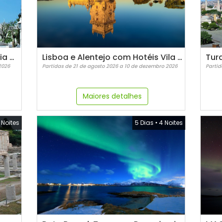
Istambul e fabulosa Capadócia com hotel caverna - pequenos grupos
Lisboa e Alentejo com Hotéis Vila Galé
Tur
2026
Partidas de 21 de agosto 2026 a 10 de dezembro 2026
Partid
Maiores detalhes
 Noites
5 Dias
•
4 Noites