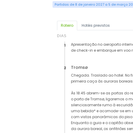
Partidas de 8 de janeiro 2027 a 5 de março 2
Roteiro
Hotéis previstos
DIAS
Apresentação no aeroporto inter
1
de check-in e embarque em voo 
Tromsø
2
Chegada. Traslado ao hotel. No fi
primeira caça às auroras boreais
Às 18:45 abrem-se as portas do re
o porto de Tromsø, ligaremos o m
silenciosamente rumo à escuridã
uma bebida* e acomode-se em 
com vistas panorâmicas do piso ao
Enquanto o guia e o capitão obs
da aurora boreal, os anfitriões serv