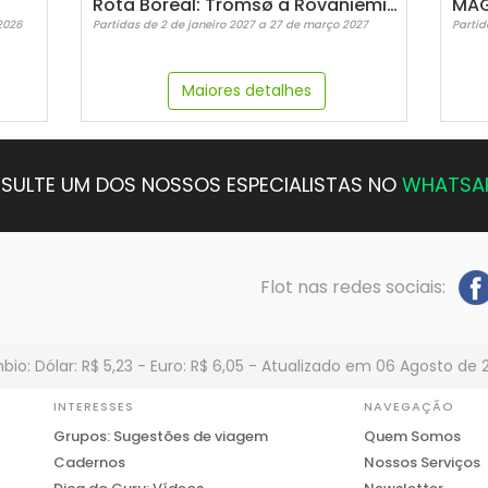
Rota Boreal: Tromsø a Rovaniemi (com o Arctic Train)
2026
Partidas de 2 de janeiro 2027 a 27 de março 2027
Partid
Maiores detalhes
SULTE UM DOS NOSSOS ESPECIALISTAS NO
WHATSA
Flot nas redes sociais:
io: Dólar: R$ 5,23 - Euro: R$ 6,05 - Atualizado em 06 Agosto de 
INTERESSES
NAVEGAÇÃO
Grupos: Sugestões de viagem
Quem Somos
Cadernos
Nossos Serviços