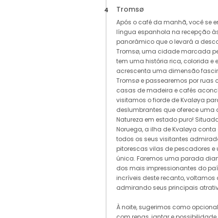
Tromsø
4
Após o café da manhã, você se e
língua espanhola na recepção às
panorâmico que o levará a descob
Tromsø, uma cidade marcada pel
tem uma história rica, colorida e 
acrescenta uma dimensão fascin
Tromsø e passearemos por ruas c
casas de madeira e cafés aconc
visitamos o fiorde de Kvaløya pa
deslumbrantes que oferece uma d
Natureza em estado puro! Situad
Noruega, a ilha de Kvaløya cont
todos os seus visitantes admirad
pitorescas vilas de pescadores e 
única. Faremos uma parada diant
dos mais impressionantes do país.
incríveis deste recanto, voltamos
admirando seus principais atrati
À noite, sugerimos como opcional
com renas, jantar e possibilidad