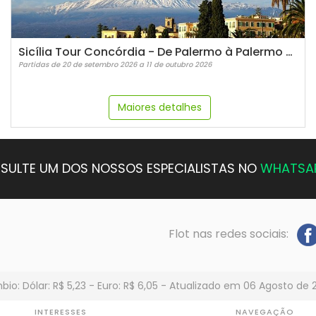
Sicília Tour Concórdia - De Palermo à Palermo Guia em PORTUGUÊS!
Partidas de 20 de setembro 2026 a 11 de outubro 2026
Maiores detalhes
SULTE UM DOS NOSSOS ESPECIALISTAS NO
WHATSA
Flot nas redes sociais:
io: Dólar: R$ 5,23 - Euro: R$ 6,05 - Atualizado em 06 Agosto de 
INTERESSES
NAVEGAÇÃO