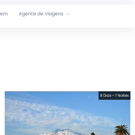
rem
Agente de Viagens
8 Dias
•
7 Noites