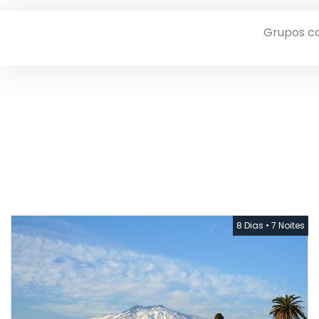
Grupos c
8 Dias
•
7 Noites