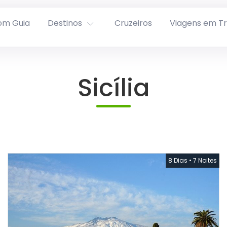
om Guia
Destinos
Cruzeiros
Viagens em T
Sicília
8 Dias
•
7 Noites