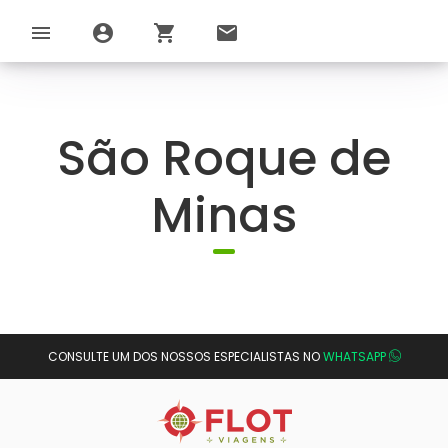
menu
account_circle
shopping_cart
email
São Roque de
Minas
CONSULTE UM DOS NOSSOS ESPECIALISTAS NO
WHATSAPP