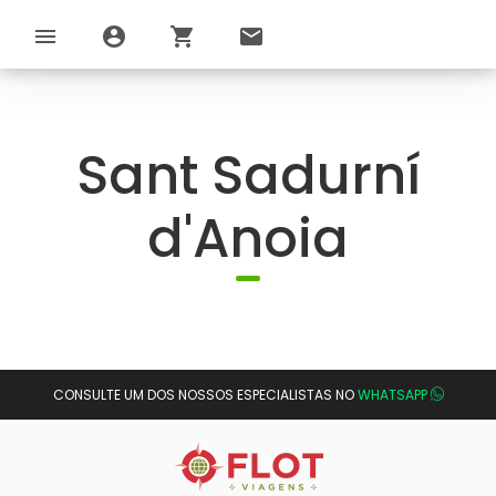
menu
account_circle
shopping_cart
email
Sant Sadurní
d'Anoia
CONSULTE UM DOS NOSSOS ESPECIALISTAS NO
WHATSAPP