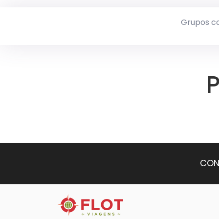
Grupos c
P
CON