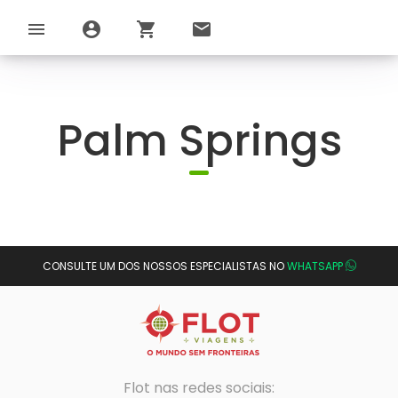
menu
account_circle
shopping_cart
email
Palm Springs
CONSULTE UM DOS NOSSOS ESPECIALISTAS NO
WHATSAPP
Flot nas redes sociais: