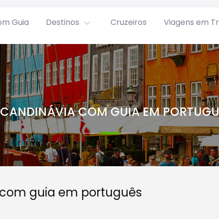
om Guia
Destinos
Cruzeiros
Viagens em T
SCANDINÁVIA COM GUIA EM PORTUGU
 com guia em português
s