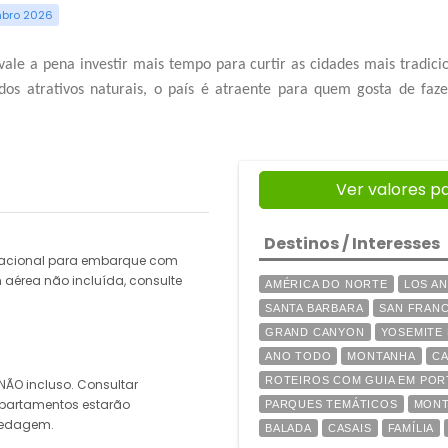
mbro 2026
vale a pena investir mais tempo para curtir as cidades mais tradicio
s atrativos naturais, o país é atraente para quem gosta de faze
Ver valores p
Destinos / Interesses
rnacional para embarque com
 aérea não incluída, consulte
AMÉRICA DO NORTE
LOS A
SANTA BARBARA
SAN FRAN
GRAND CANYON
YOSEMITE
ANO TODO
MONTANHA
CA
ROTEIROS COM GUIA EM PO
ÃO incluso. Consultar
apartamentos estarão
PARQUES TEMÁTICOS
MONT
spedagem.
BALADA
CASAIS
FAMÍLIA