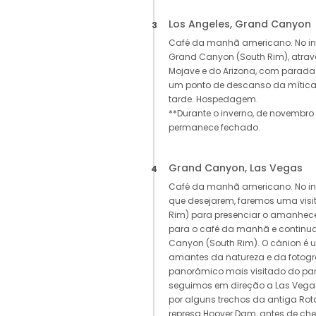
Los Angeles, Grand Canyon
3
Café da manhã americano. No in
Grand Canyon (South Rim), atrav
Mojave e do Arizona, com parad
um ponto de descanso da mítica
tarde. Hospedagem.
**Durante o inverno, de novembro 
permanece fechado.
Grand Canyon, Las Vegas
4
Café da manhã americano. No in
que desejarem, faremos uma vis
Rim) para presenciar o amanhecer
para o café da manhã e continua
Canyon (South Rim). O cânion é 
amantes da natureza e da fotogr
panorâmico mais visitado do parqu
seguimos em direção a Las Vega
por alguns trechos da antiga Ro
represa Hoover Dam, antes de ch