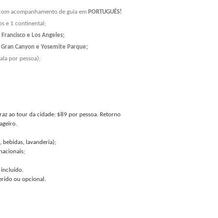
m com acompanhamento de guia em
PORTUGUÊS!
s e 1 continental;
 Francisco e Los Angeles;
do Gran Canyon e Yosemite Parque;
ala por pessoa);
atraz ao tour da cidade: $89 por pessoa. Retorno
ageiro.
, bebidas, lavanderia);
nacionais;
incluído.
rido ou opcional.