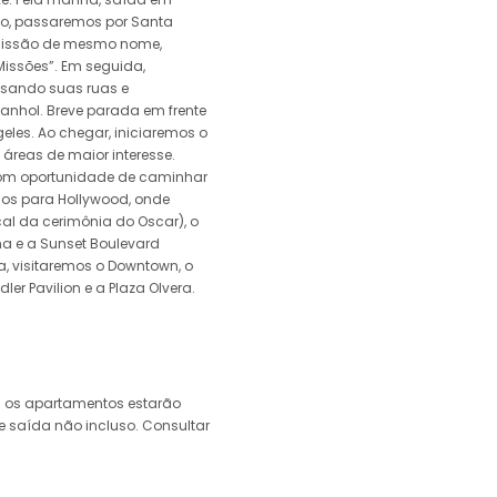
ho, passaremos por Santa
 missão de mesmo nome,
issões”. Em seguida,
ssando suas ruas e
panhol. Breve parada em frente
eles. Ao chegar, iniciaremos o
áreas de maior interesse.
com oportunidade de caminhar
mos para Hollywood, onde
cal da cerimônia do Oscar), o
a e a Sunset Boulevard
, visitaremos o Downtown, o
dler Pavilion e a Plaza Olvera.
 os apartamentos estarão
de saída não incluso. Consultar