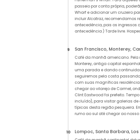
passeio por conta própria, pode
Wharf e adicionar um cruzeiro par
incluir Alcatraz, recomendamos r
antecedência, pois os ingresso
antecedência.) Tarde livre. Hos
San Francisco, Monterey, C
9
Café da manhã americano. Pela 
Monterey, antiga capital espanhol
uma parada e dando continuidad
seguiremos pela costa passando pe
com suas magníficas residências
chegar ao vilarejo de Carmel, ond
Clint Eastwood foi prefeito. Temp
incluído), para visitar galerias de 
típicas desta região pesqueira. 
rumo ao sul até chegar ao nosso
Lompoc, Santa Barbara, Los
10
Café da manhã continental delux