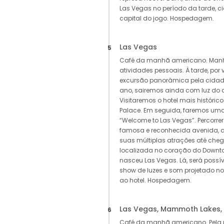
Las Vegas no período da tarde, ci
capital do jogo. Hospedagem.
Las Vegas
5
Café da manhã americano. Manhã 
atividades pessoais. À tarde, por
excursão panorâmica pela cida
ano, sairemos ainda com luz do di
Visitaremos o hotel mais históric
Palace. Em seguida, faremos uma
“Welcome to Las Vegas”. Percor
famosa e reconhecida avenida, a
suas múltiplas atrações até cheg
localizada no coração do Downto
nasceu Las Vegas. Lá, será possív
show de luzes e som projetado no 
ao hotel. Hospedagem.
Las Vegas, Mammoth Lakes,
6
Café da manhã americano. Pela 