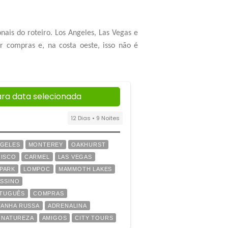
nais do roteiro. Los Angeles, Las Vegas e
r compras e, na costa oeste, isso não é
ara data selecionada
12 Dias • 9 Noites
NGELES
MONTEREY
OAKHURST
CISCO
CARMEL
LAS VEGAS
 PARK
LOMPOC
MAMMOTH LAKES
SSINO
RTUGUÊS
COMPRAS
ANHA RUSSA
ADRENALINA
NATUREZA
AMIGOS
CITY TOURS