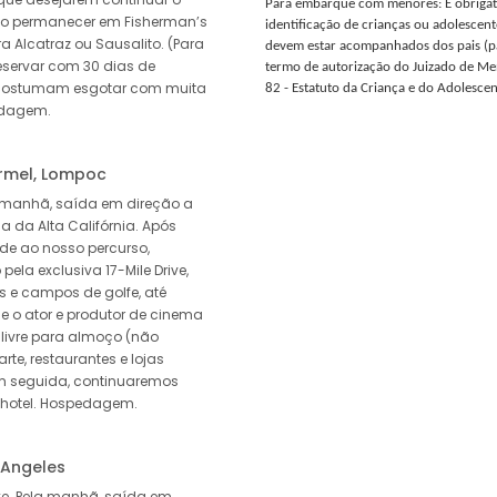
Para embarque com menores: É obrigat
rão permanecer em Fisherman’s
identificação de crianças ou adolescen
a Alcatraz ou Sausalito. (Para
devem estar acompanhados dos pais (pai
eservar com 30 dias de
termo de autorização do Juizado de Men
s costumam esgotar com muita
82 - Estatuto da Criança e do Adolescen
pedagem.
armel, Lompoc
manhã, saída em direção a
a da Alta Califórnia. Após
e ao nosso percurso,
la exclusiva 17-Mile Drive,
 e campos de golfe, até
e o ator e produtor de cinema
o livre para almoço (não
arte, restaurantes e lojas
Em seguida, continuaremos
 hotel. Hospedagem.
 Angeles
e. Pela manhã, saída em