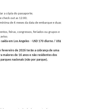
iar a cópia do passaporte;
 e check out as 12:00;
e mínima de 6 meses da data de embarque e duas
ventos, feiras, congressos, feriados ou grupos e
 aviso;
 saída em Los Angeles - USD 170 diurno / US$
de fevereiro de 2026 terão a cobrança de uma
ara maiores de 16 anos e não residentes dos
parques nacionais (não por parque).