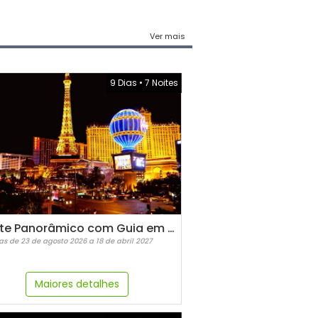
Ver mais
9 Dias
•
7 Noites
Oeste Panorâmico com Guia em Espanhol
as de 23 de agosto 2026 a 18 de abril 2027
Maiores detalhes