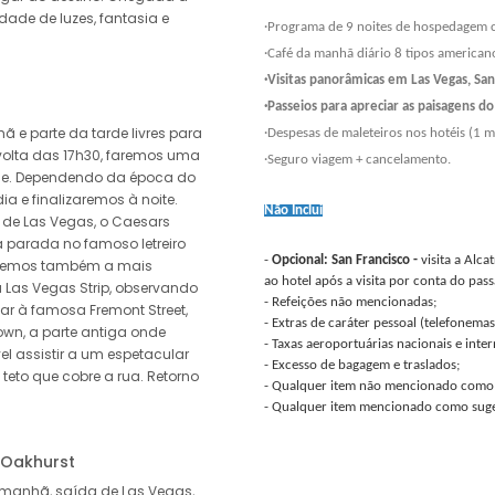
dade de luzes, fantasia e
·Programa de 9 noites de hospedage
·Café da manhã diário 8 tipos americano
·Visitas panorâmicas em Las Vegas, San
·Passeios para apreciar as paisagens 
e parte da tarde livres para
·Despesas de maleteiros nos hotéis (1 m
 volta das 17h30, faremos uma
·Seguro viagem + cancelamento.
de. Dependendo da época do
a e finalizaremos à noite.
Não Inclui
o de Las Vegas, o Caesars
 parada no famoso letreiro
-
Opcional: San Francisco -
visita a Alc
reremos também a mais
ao hotel após a visita por conta do pass
 Las Vegas Strip, observando
- Refeições não mencionadas;
ar à famosa Fremont Street,
- Extras de caráter pessoal (telefonemas
wn, a parte antiga onde
- Taxas aeroportuárias nacionais e inter
el assistir a um espetacular
- Excesso de bagagem e traslados;
teto que cobre a rua. Retorno
- Qualquer item não mencionado como 
- Qualquer item mencionado como suge
 Oakhurst
manhã, saída de Las Vegas,