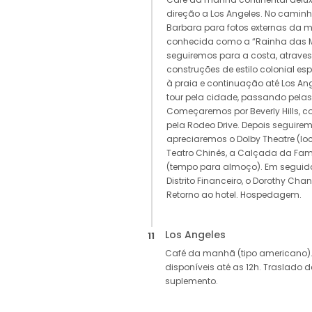
direção a Los Angeles. No camin
Barbara para fotos externas da
conhecida como a “Rainha das M
seguiremos para a costa, atrave
construções de estilo colonial es
à praia e continuação até Los Ang
tour pela cidade, passando pelas 
Começaremos por Beverly Hills, 
pela Rodeo Drive. Depois seguire
apreciaremos o Dolby Theatre (lo
Teatro Chinês, a Calçada da Fam
(tempo para almoço). Em seguida
Distrito Financeiro, o Dorothy Chan
Retorno ao hotel. Hospedagem.
Los Angeles
11
Café da manhã (tipo americano).
disponíveis até as 12h. Traslado 
suplemento.