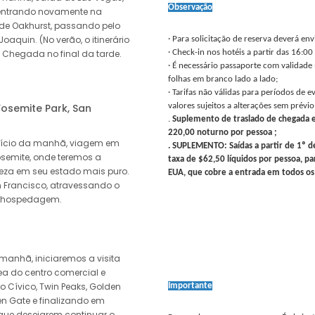
Observação
 entrando novamente na
 de Oakhurst, passando pelo
aquin. (No verão, o itinerário
· Para solicitação de reserva deverá env
 Chegada no final da tarde.
· Check-in nos hotéis a partir das 16:00
· É necessário passaporte com validad
folhas em branco lado a lado;
· Tarifas não válidas para períodos de e
osemite Park, San
valores sujeitos a alterações sem prévio
.
Suplemento de traslado de chegada e
220,00 noturno por pessoa ;
nício da manhã, viagem em
. SUPLEMENTO:
Saídas a partir de 1º 
osemite, onde teremos a
taxa de $62,50 líquidos por pessoa, p
reza em seu estado mais puro.
EUA, que cobre a entrada em todos os 
 Francisco, atravessando o
e hospedagem.
anhã, iniciaremos a visita
ea do centro comercial e
o Cívico, Twin Peaks, Golden
Importante
n Gate e finalizando em
que desejarem continuar o