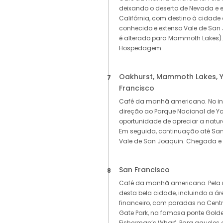
deixando o deserto de Nevada e
Califórnia, com destino à cidade
conhecido e extenso Vale de San Jo
é alterado para Mammoth Lakes).
Hospedagem.
Oakhurst, Mammoth Lakes, Y
7
Francisco
Café da manhã americano. No i
direção ao Parque Nacional de Y
oportunidade de apreciar a natu
Em seguida, continuação até San
Vale de San Joaquin. Chegada 
San Francisco
8
Café da manhã americano. Pela m
desta bela cidade, incluindo a ár
financeiro, com paradas no Centr
Gate Park, na famosa ponte Golde
Fisherman’s Wharf. Para aqueles 