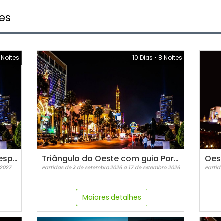
es
 Noites
10 Dias
•
8 Noites
Triângulo do Oeste com guia espanhol - 2026/2027
Triângulo do Oeste com guia Português - 2026
 2027
Partidas de 3 de setembro 2026 a 17 de setembro 2026
Partid
Maiores detalhes