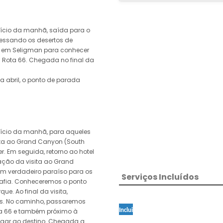
ício da manhã, saída para o
essando os desertos de
a em Seligman para conhecer
 Rota 66. Chegada no final da
a abril, o ponto de parada
ício da manhã, para aqueles
ita ao Grand Canyon (South
. Em seguida, retorno ao hotel
ção da visita ao Grand
um verdadeiro paraíso para os
Serviços Incluídos
afia. Conheceremos o ponto
e. Ao final da visita,
s. No caminho, passaremos
ta 66 e também próximo à
Inclui
egar ao destino. Chegada a