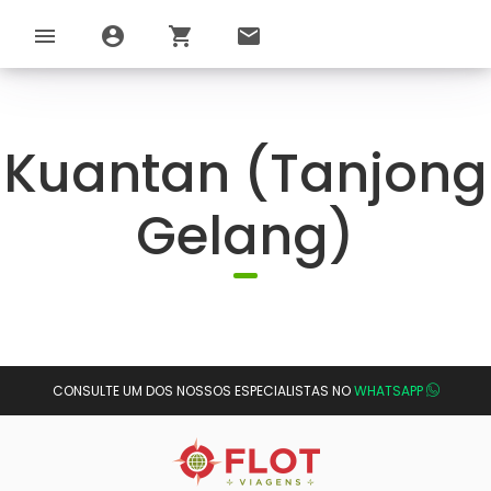
menu
account_circle
shopping_cart
email
Kuantan (Tanjong
Gelang)
CONSULTE UM DOS NOSSOS ESPECIALISTAS NO
WHATSAPP