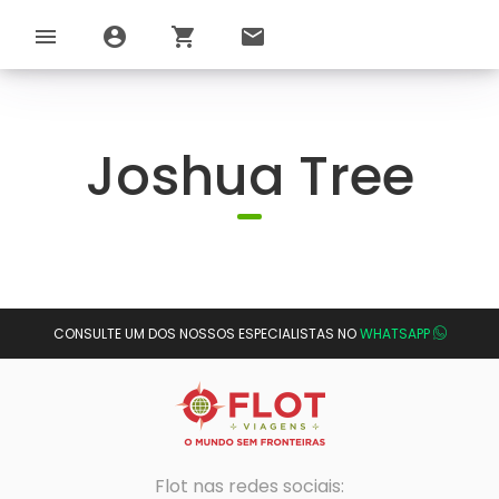
menu
account_circle
shopping_cart
email
Joshua Tree
CONSULTE UM DOS NOSSOS ESPECIALISTAS NO
WHATSAPP
Flot nas redes sociais: