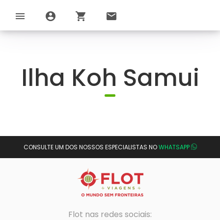
menu
account_circle
shopping_cart
email
Ilha Koh Samui
CONSULTE UM DOS NOSSOS ESPECIALISTAS NO
WHATSAPP
Flot nas redes sociais: