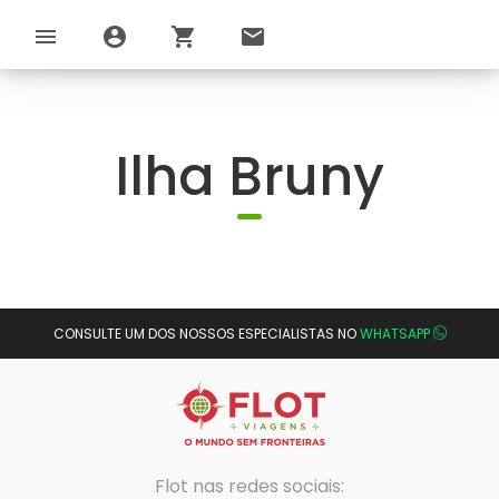
menu
account_circle
shopping_cart
email
Ilha Bruny
CONSULTE UM DOS NOSSOS ESPECIALISTAS NO
WHATSAPP
Flot nas redes sociais: