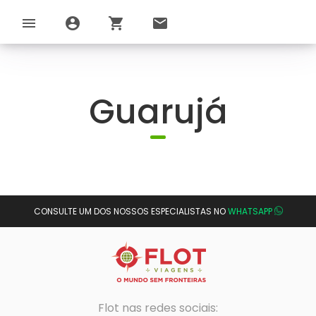
menu
account_circle
shopping_cart
email
Guarujá
CONSULTE UM DOS NOSSOS ESPECIALISTAS NO
WHATSAPP
Flot nas redes sociais: