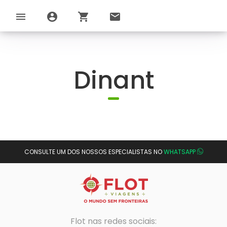
menu
account_circle
shopping_cart
email
Dinant
CONSULTE UM DOS NOSSOS ESPECIALISTAS NO
WHATSAPP
Flot nas redes sociais: