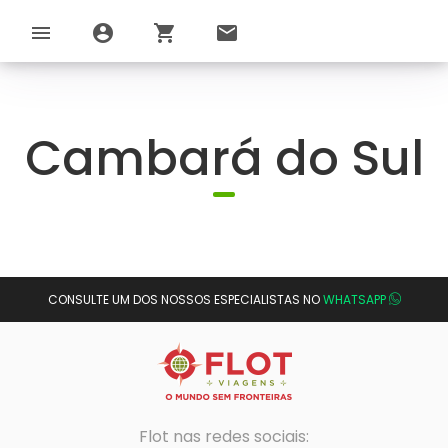
menu
account_circle
shopping_cart
email
Cambará do Sul
CONSULTE UM DOS NOSSOS ESPECIALISTAS NO
WHATSAPP
Flot nas redes sociais: