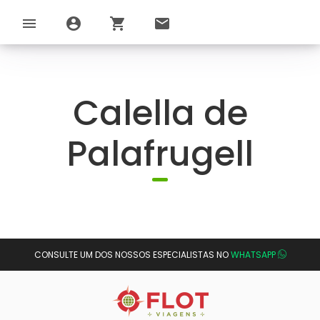
menu
account_circle
shopping_cart
email
Calella de
Palafrugell
CONSULTE UM DOS NOSSOS ESPECIALISTAS NO
WHATSAPP