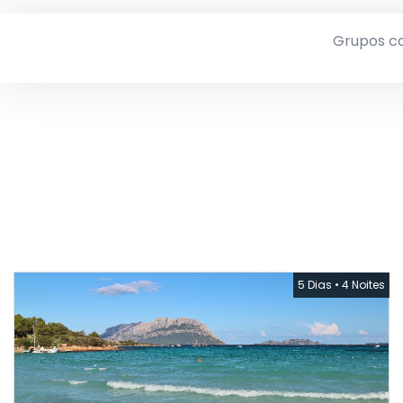
Grupos c
5 Dias
•
4 Noites