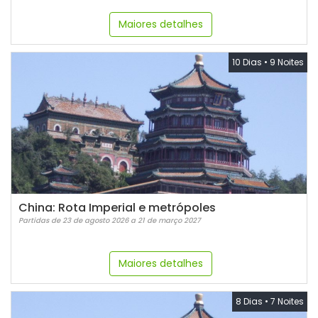
Maiores detalhes
10 Dias
•
9 Noites
China: Rota Imperial e metrópoles
Partidas de 23 de agosto 2026 a 21 de março 2027
Maiores detalhes
8 Dias
•
7 Noites