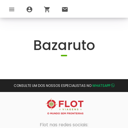
menu
account_circle
shopping_cart
email
Bazaruto
CONSULTE UM DOS NOSSOS ESPECIALISTAS NO
WHATSAPP
Flot nas redes sociais: